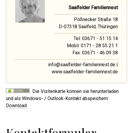
Saalfelder Familiennest
Pößnecker Straße 18
D
-
07318
Saalfeld
,
Thüringen
Tel:
03671 - 51 15 14
Mobil:
0171 - 28 55 21 1
Fax:
03671 - 46 09 38
info@saalfelder-familiennest.de
|
www.saalfelder-familiennest.de
Die Visitenkarte können sie herunterladen
und als Windows- / Outlook-Kontakt abspeichern:
Download
Kontaktformular